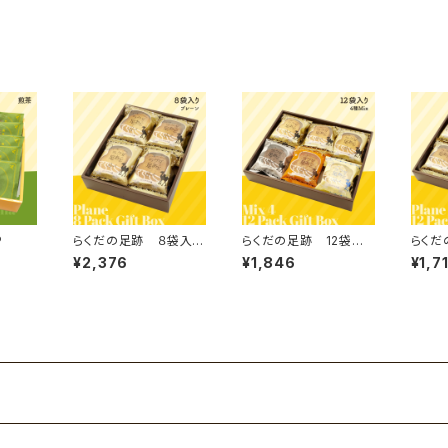
P
らくだの足跡 ８袋入
らくだの足跡 12袋入
らくだ
り ２箱セット
り 4種Mix
り プ
¥2,376
¥1,846
¥1,7