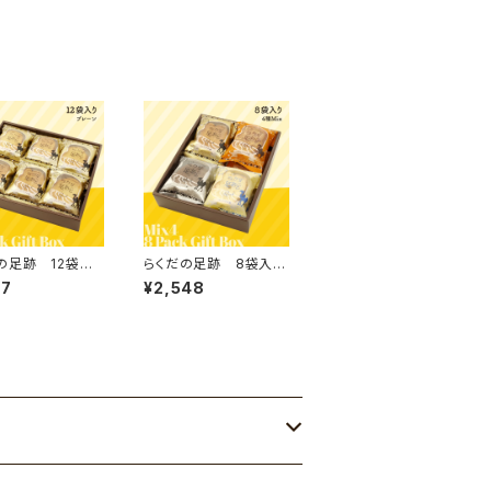
の足跡 12袋入
らくだの足跡 8袋入
レーン
り 4種Mix
17
¥2,548