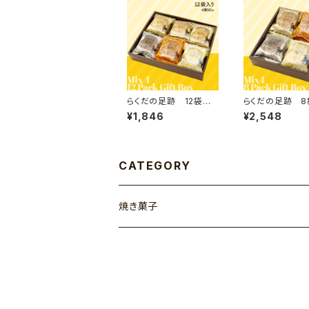
らくだの足跡 12袋入
らくだの足跡 8
り 4種Mix
り 4種Mix
¥1,846
¥2,548
CATEGORY
焼き菓子
ラクス