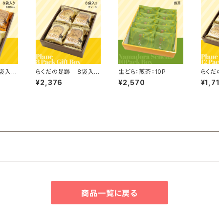
袋入
らくだの足跡 ８袋入
生どら：煎茶：10P
らくだ
り ２箱セット
り プ
¥2,376
¥2,570
¥1,7
商品一覧に戻る