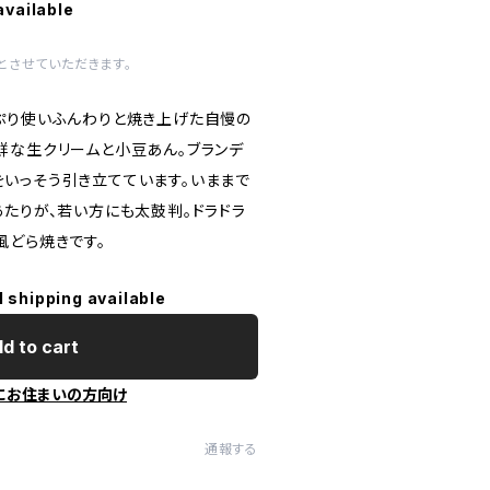
available
とさせていただきます。
ぷり使いふんわりと焼き上げた自慢の
鮮な生クリームと小豆あん。ブランデ
いっそう引き立てています。いままで
あたりが、若い方にも太鼓判。ドラドラ
風どら焼きです。
l shipping available
d to cart
にお住まいの方向け
通報する