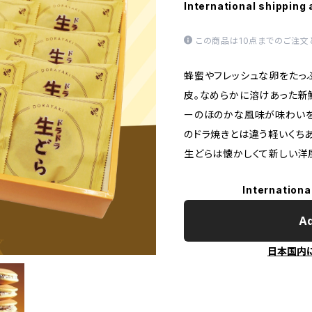
International shipping 
この商品は10点までのご注文
蜂蜜やフレッシュな卵をたっ
皮。なめらかに溶けあった新
ーのほのかな風味が味わいを
のドラ焼きとは違う軽いくち
生どらは懐かしくて新しい洋
Internationa
Ad
日本国内