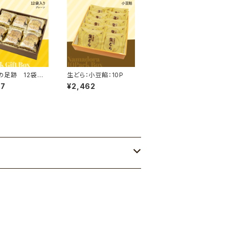
の足跡 12袋入
生どら：小豆餡：10P
レーン
17
¥2,462