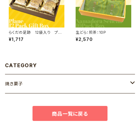
らくだの足跡 12袋入り プレ
生どら：煎茶：10P
ーン
¥1,717
¥2,570
CATEGORY
焼き菓子
ラクス
商品一覧に戻る