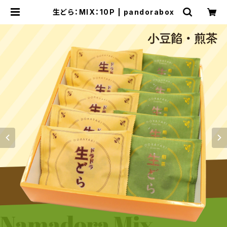
生どら：MIX：10P | pandorabox