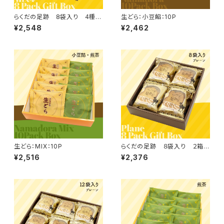
らくだの足跡 8袋入り 4種M
生どら：小豆餡：10P
ix
¥2,548
¥2,462
生どら：MIX：10P
らくだの足跡 ８袋入り ２箱セ
ット
¥2,516
¥2,376